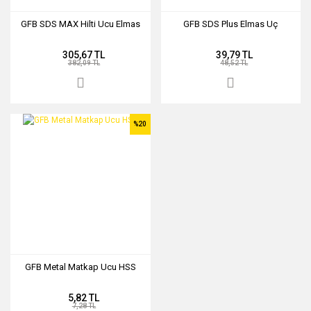
GFB SDS MAX Hilti Ucu Elmas
GFB SDS Plus Elmas Uç
305,67 TL
39,79 TL
382,09 TL
48,52 TL
%20
GFB Metal Matkap Ucu HSS
5,82 TL
7,28 TL