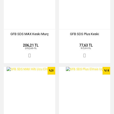
GFB SDS MAX Keski Murç
GFB SDS Plus Keski
206,21 TL
77,63 TL
242,60 TL
97,04 TL
%20
%18