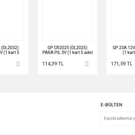
 (DL2032)
GP CR2025 (DL2025)
GP 23A 12V
 (1 kart 5
PARA PİL 3V (1 kart 5 adet
(1 kar
t)
)
114,39 TL
171,59 TL
E-BÜLTEN