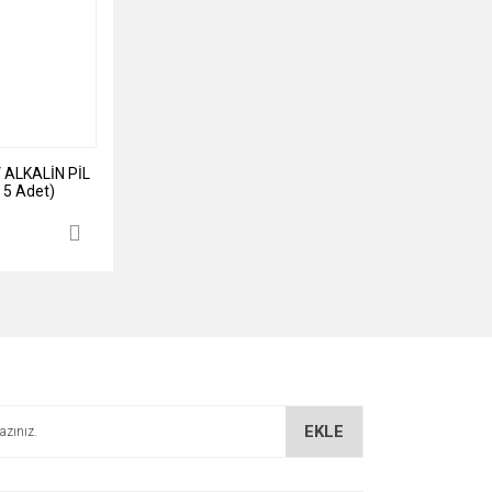
 ALKALİN PİL
t 5 Adet)
EKLE