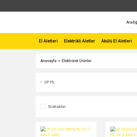
El Aletleri
Elektrikli Aletler
Akülü El Aletleri
Anasayfa
Elektronik Ürünler
GP PİL
Stoktakiler