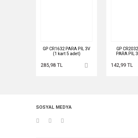
GP CR1632 PARA PİL 3V
GP CR2032
(1 kart 5 adet)
PARA PİL 3V
ade
285,98 TL
142,99 TL
SOSYAL MEDYA