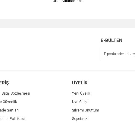
Ürün Bulunamadı.
E-BÜLTEN
ERİŞ
ÜYELİK
i Satış Sözleşmesi
Yeni Üyelik
ve Güvenlik
Üye Girişi
İade Şartları
Şifremi Unuttum
eriler Politikası
Sepetiniz