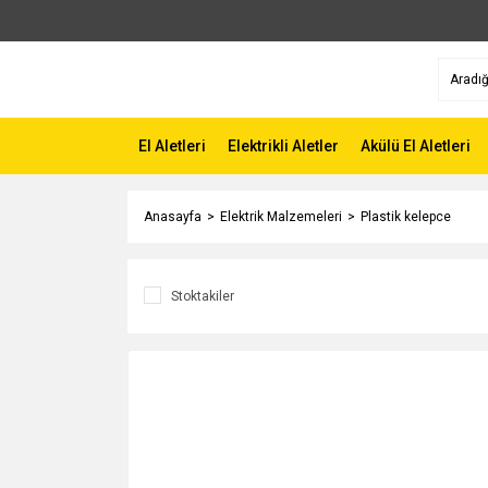
El Aletleri
Elektrikli Aletler
Akülü El Aletleri
Anasayfa
Elektrik Malzemeleri
Plastik kelepce
Stoktakiler