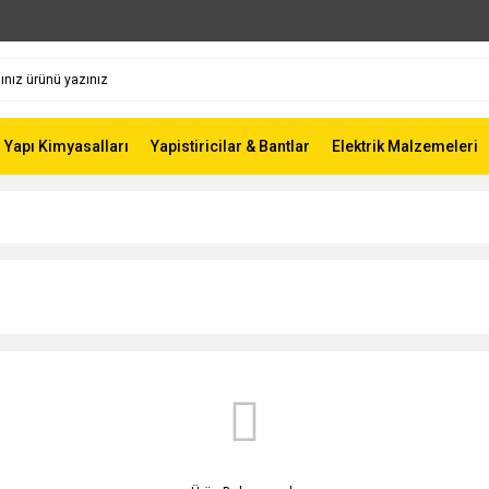
Yapı Kimyasalları
Yapistiricilar & Bantlar
Elektrik Malzemeleri