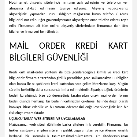
Not:
İnternet alışveriş sitelerinde firmanın açık adresinin ve telefonun yer
almasına dikkat edilmesini tavsiye ediyoruz. Alışveriş yapacaksanız
alışverişinizi yapmadan ürünü aldığınız mağazanın bütün telefon / adres
bilgilerini not edin. Eğer güvenmiyorsanız alışverişten önce telefon ederek teyit
edin. Firmamıza ait tüm online alışveriş sitelerimizde firmamıza dair tüm
bilgiler ve firma yeri belirtilmiştir.
MAİL ORDER KREDİ KART
BİLGİLERİ GÜVENLİĞİ
Kredi kartı mail-order yöntemi ile bize göndereceğiniz kimlik ve kredi kart
bilgileriniz firmamız tarafından gizlilik prensibine göre saklanacaktır. Bu bilgiler
olası banka ile oluşubilecek kredi kartından para çekim itirazlarına karşı 60 gün
süre ile bekletilip daha sonrasında imha edilmektedir. Sipariş ettiğiniz ürünlerin
bedeli karşılığında bize göndereceğiniz tarafınızdan onaylı mail-order formu
bedeli dışında herhangi bir bedelin kartınızdan çekilmesi halinde doğal olarak
bankaya itiraz edebilir ve bu tutarın ödenmesini enğelleyebileceğiniz için bir
risk oluşturmamaktadır.
ÜÇÜNCÜ TARAF WEB SİTELERİ VE UYGULAMALAR
Mağazamız, web sitesi dâhilinde başka sitelere link verebilir. Firmamız, bu
linkler vasıtasıyla erişilen sitelerin gizlilik uygulamaları ve içeriklerine yönelik
herhangi bir sorumluluk taşımamaktadır.
Firmamıza ait sitede
yayınlanan