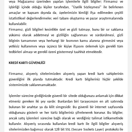
veya
Mağazamız
üzerinden yapılan işlemlerle ilgili bilgiler;
Firmamız
ve
işbirliği içinde olduğu kişiler tarafından, "Üyelik Sözleşmesi" ile belirlenen
amaçlar ve kapsam dışında da, üyelerimizin kimliği ifşa edilmeden çeşitli
istatistiksel değerlendirmeler, veri tabanı oluşturma ve pazar araştırmalarında
kullanılabilir.
Firmamız
, gizli bilgileri kesinlikle özel ve gizli tutmayı, bunu bir sır saklama
yükümü olarak addetmeyi ve gizliliğin sağlanması ve sürdürülmesi, gizli
bilginin tamamının veya herhangi bir kısmının kamu alanına girmesini veya
yetkisiz kullanımını veya üçüncü bir kişiye ifşasını önlemek için gerekli tüm
tedbirleri almayı ve gerekli özeni göstermeyi taahhüt etmektedir.
KREDİ KARTI GÜVENLİĞİ
Firmamız
, alışveriş sitelerimizden alışveriş yapan kredi kartı sahiplerinin
güvenliğini ilk planda tutmaktadır. Kredi kartı bilgileriniz hiçbir şekilde
sistemimizde saklanmamaktadır.
İşlemler sürecine girdiğinizde güvenli bir sitede olduğunuzu anlamak için dikkat
etmeniz gereken iki şey vardır. Bunlardan biri tarayıcınızın en alt satırında
bulunan bir anahtar ya da kilit simgesidir. Bu güvenli bir internet sayfasında
olduğunuzu gösterir ve her türlü bilgileriniz şifrelenerek korunur. Bu bilgiler,
ancak satış işlemleri sürecine bağlı olarak ve verdiğiniz talimat istikametinde
kullanılır. Alışveriş sırasında kullanılan kredi kartı ile ilgili bilgiler alışveriş
sitelerimizden bağımsız olarak 128 bit SSL (Secure Sockets Layer) protokolü ile