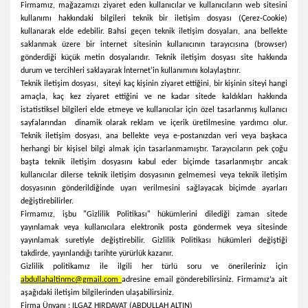
Firmamız, mağazamızı ziyaret eden kullanıcılar ve kullanıcıların web sitesini
kullanımı hakkındaki bilgileri teknik bir iletişim dosyası (Çerez-Cookie)
kullanarak elde edebilir. Bahsi geçen teknik iletişim dosyaları, ana bellekte
saklanmak üzere bir internet sitesinin kullanıcının tarayıcısına (browser)
gönderdiği küçük metin dosyalarıdır. Teknik iletişim dosyası site hakkında
durum ve tercihleri saklayarak İnternet'in kullanımını kolaylaştırır.
Teknik iletişim dosyası, siteyi kaç kişinin ziyaret ettiğini, bir kişinin siteyi hangi
amaçla, kaç kez ziyaret ettiğini ve ne kadar sitede kaldıkları hakkında
istatistiksel bilgileri elde etmeye ve kullanıcılar için özel tasarlanmış kullanıcı
sayfalarından dinamik olarak reklam ve içerik üretilmesine yardımcı olur.
Teknik iletişim dosyası, ana bellekte veya e-postanızdan veri veya başkaca
herhangi bir kişisel bilgi almak için tasarlanmamıştır. Tarayıcıların pek çoğu
başta teknik iletişim dosyasını kabul eder biçimde tasarlanmıştır ancak
kullanıcılar dilerse teknik iletişim dosyasının gelmemesi veya teknik iletişim
dosyasının gönderildiğinde uyarı verilmesini sağlayacak biçimde ayarları
değiştirebilirler.
Firmamız, işbu "Gizlilik Politikası" hükümlerini dilediği zaman sitede
yayınlamak veya kullanıcılara elektronik posta göndermek veya sitesinde
yayınlamak suretiyle değiştirebilir. Gizlilik Politikası hükümleri değiştiği
takdirde, yayınlandığı tarihte yürürlük kazanır.
Gizlilik politikamız ile ilgili her türlü soru ve önerileriniz için
abdullahaltinmc@gmail.com
adresine email gönderebilirsiniz. Firmamız’a ait
aşağıdaki iletişim bilgilerinden ulaşabilirsiniz.
Firma Ünvanı : ILGAZ HIRDAVAT (ABDULLAH ALTIN)