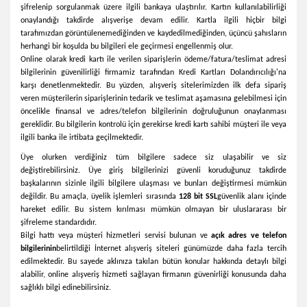
şifrelenip sorgulanmak üzere ilgili bankaya ulaştırılır. Kartın kullanılabilirliği
onaylandığı takdirde alışverişe devam edilir. Kartla ilgili hiçbir bilgi
tarafımızdan görüntülenemediğinden ve kaydedilmediğinden, üçüncü şahısların
herhangi bir koşulda bu bilgileri ele geçirmesi engellenmiş olur.
Online olarak kredi kartı ile verilen siparişlerin ödeme/fatura/teslimat adresi
bilgilerinin güvenilirliği firmamiz tarafından Kredi Kartları Dolandırıcılığı'na
karşı denetlenmektedir. Bu yüzden, alışveriş sitelerimizden ilk defa sipariş
veren müşterilerin siparişlerinin tedarik ve teslimat aşamasına gelebilmesi için
öncelikle finansal ve adres/telefon bilgilerinin doğruluğunun onaylanması
gereklidir. Bu bilgilerin kontrolü için gerekirse kredi kartı sahibi müşteri ile veya
ilgili banka ile irtibata geçilmektedir.
Üye olurken verdiğiniz tüm bilgilere sadece siz ulaşabilir ve siz
değiştirebilirsiniz. Üye giriş bilgilerinizi güvenli koruduğunuz takdirde
başkalarının sizinle ilgili bilgilere ulaşması ve bunları değiştirmesi mümkün
değildir. Bu amaçla, üyelik işlemleri sırasında
128 bit SSL
güvenlik alanı içinde
hareket edilir. Bu sistem kırılması mümkün olmayan bir uluslararası bir
şifreleme standardıdır.
Bilgi hattı veya müşteri hizmetleri servisi bulunan ve
açık adres ve telefon
bilgilerinin
belirtildiği İnternet alışveriş siteleri günümüzde daha fazla tercih
edilmektedir. Bu sayede aklınıza takılan bütün konular hakkında detaylı bilgi
alabilir, online alışveriş hizmeti sağlayan firmanın güvenirliği konusunda daha
sağlıklı bilgi edinebilirsiniz.