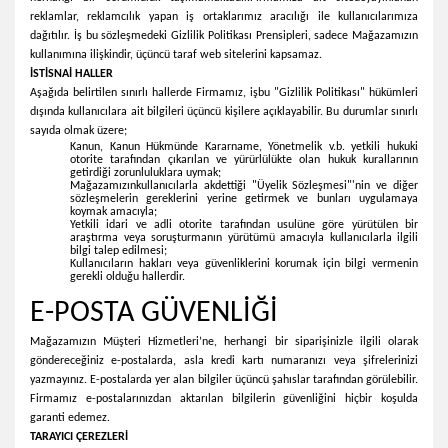
reklamlar, reklamcılık yapan iş ortaklarımız aracılığı ile kullanıcılarımıza
dağıtılır. İş bu sözleşmedeki Gizlilik Politikası Prensipleri, sadece Mağazamızın
kullanımına ilişkindir, üçüncü taraf web sitelerini kapsamaz.
İSTİSNAİ HALLER
Aşağıda belirtilen sınırlı hallerde Firmamız, işbu "Gizlilik Politikası" hükümleri
dışında kullanıcılara ait bilgileri üçüncü kişilere açıklayabilir. Bu durumlar sınırlı
sayıda olmak üzere;
Kanun, Kanun Hükmünde Kararname, Yönetmelik v.b. yetkili hukuki
otorite tarafından çıkarılan ve yürürlülükte olan hukuk kurallarının
getirdiği zorunluluklara uymak;
Mağazamızınkullanıcılarla akdettiği "Üyelik Sözleşmesi"'nin ve diğer
sözleşmelerin gereklerini yerine getirmek ve bunları uygulamaya
koymak amacıyla;
Yetkili idari ve adli otorite tarafından usulüne göre yürütülen bir
araştırma veya soruşturmanın yürütümü amacıyla kullanıcılarla ilgili
bilgi talep edilmesi;
Kullanıcıların hakları veya güvenliklerini korumak için bilgi vermenin
gerekli olduğu hallerdir.
E-POSTA GÜVENLİĞİ
Mağazamızın Müşteri Hizmetleri’ne, herhangi bir siparişinizle ilgili olarak
göndereceğiniz e-postalarda, asla kredi kartı numaranızı veya şifrelerinizi
yazmayınız. E-postalarda yer alan bilgiler üçüncü şahıslar tarafından görülebilir.
Firmamız e-postalarınızdan aktarılan bilgilerin güvenliğini hiçbir koşulda
garanti edemez.
TARAYICI ÇEREZLERİ