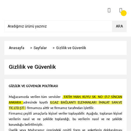
ARA
Anasayfa
Sayfalar
Gizlilik ve Güvenlik
Gizlilik ve Güvenlik
GİZLİLİK VE GÜVENLİK POLİTİKASI
Mağazamızda verilen tüm servisler ,
FATİH MAH. KUYU SK. NO :3\7 SİNCAN
ANKARA
a
dresinde kayıtlı
ILGAZ BAĞLANTI ELEMANLARI İMALAT SAN.VE
TİC.LTD.ŞTİ
) f
irmamıza aittir ve firmamız tarafından işletilir.
Firmamız,
çeşitli amaçlarla kişisel veriler toplayabilir. Aşağıda, toplanan kişisel
verilerin nasıl ve ne şekilde toplandığı, bu verilerin nasıl ve ne şekilde
korunduğu belirtilmiştir.
Üyelik veya
Mağazamız
üzerindeki çeşitli form ve anketlerin doldurulması