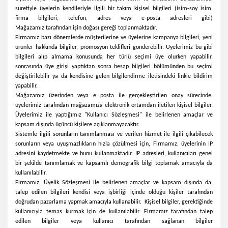
suretiyle üyelerin kendileriyle ilgili bir takım kişisel bilgileri (isim-soy isim,
firma bilgileri, telefon, adres veya e-posta adresleri gibi)
Mağazamız
tarafından işin doğası gereği toplanmaktadır.
Firmamız bazı dönemlerde müşterilerine ve üyelerine kampanya bilgileri, yeni
ürünler hakkında bilgiler, promosyon teklifleri gönderebilir. Üyelerimiz bu gibi
bilgileri alıp almama konusunda her türlü seçimi üye olurken yapabilir,
sonrasında üye girişi yaptıktan sonra hesap bilgileri bölümünden bu seçimi
değiştirilebilir ya da kendisine gelen bilgilendirme iletisindeki linkle bildirim
yapabilir.
Mağazamız
üzerinden veya e posta ile gerçekleştirilen onay sürecinde,
üyelerimiz tarafından mağazamıza elektronik ortamdan iletilen kişisel bilgiler,
Üyelerimiz ile yaptığımız "Kullanıcı Sözleşmesi" ile belirlenen amaçlar ve
kapsam dışında üçüncü kişilere açıklanmayacaktır.
Sistemle ilgili sorunların tanımlanması ve verilen hizmet ile ilgili çıkabilecek
sorunların veya uyuşmazlıkların hızla çözülmesi için,
Firmamız
, üyelerinin IP
adresini kaydetmekte ve bunu kullanmaktadır. IP adresleri, kullanıcıları genel
bir şekilde tanımlamak ve kapsamlı demografik bilgi toplamak amacıyla da
kullanılabilir.
Firmamız
, Üyelik Sözleşmesi ile belirlenen amaçlar ve kapsam dışında da,
talep edilen bilgileri kendisi veya işbirliği içinde olduğu kişiler tarafından
doğrudan pazarlama yapmak amacıyla kullanabilir. Kişisel bilgiler, gerektiğinde
kullanıcıyla temas kurmak için de kullanılabilir.
Firmamız
tarafından talep
edilen bilgiler veya kullanıcı tarafından sağlanan bilgiler