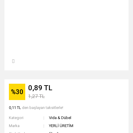
0,89 TL
%30
1,27 TL
0,11 TL
den başlayan taksitlerle!
Kategori
Vida & Dübel
Marka
YERLİ ÜRETİM