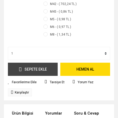
M42 - ( 702,24 TL )
M45 - ( 0,86 TL )
M5 - ( 0,98 TL )
M6 - ( 0,97 TL )
M8 - ( 1,34 TL )
SEPETE EKLE
HEMEN AL
Tavsiye Et
Yorum Yaz
Karşılaştır
Ürün Bilgisi
Yorumlar
Soru & Cevap
Tak