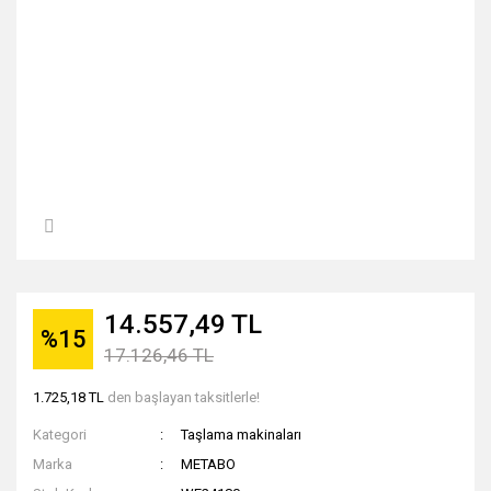
14.557,49 TL
%15
17.126,46 TL
1.725,18 TL
den başlayan taksitlerle!
Kategori
Taşlama makinaları
Marka
METABO