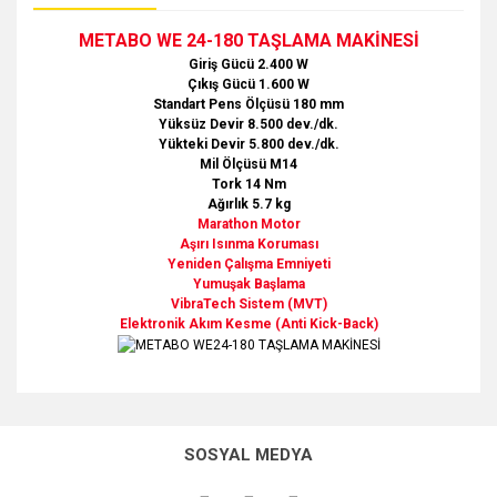
METABO WE 24-180 TAŞLAMA MAKİNESİ
Giriş Gücü 2.400 W
Çıkış Gücü 1.600 W
Standart Pens Ölçüsü 180 mm
Yüksüz Devir 8.500 dev./dk.
Yükteki Devir 5.800 dev./dk.
Mil Ölçüsü M14
Tork 14 Nm
Ağırlık 5.7 kg
Marathon Motor
Aşırı Isınma Koruması
Yeniden Çalışma Emniyeti
Yumuşak Başlama
VibraTech Sistem (MVT)
Elektronik Akım Kesme (Anti Kick-Back)
Bu ürünün fiyat bilgisi, resim, ürün açıklamalarında ve diğer
konularda yetersiz gördüğünüz noktaları öneri formunu
Bu ürüne ilk yorumu siz yapın!
Ürün hakkında henüz soru sorulmamış.
kullanarak tarafımıza iletebilirsiniz.
SOSYAL MEDYA
Görüş ve önerileriniz için teşekkür ederiz.