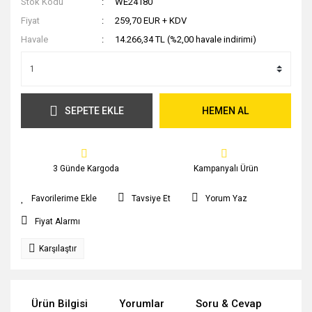
Stok Kodu
WE24180
Fiyat
259,70 EUR + KDV
Havale
14.266,34 TL (%2,00 havale indirimi)
SEPETE EKLE
HEMEN AL
3 Günde Kargoda
Kampanyalı Ürün
Tavsiye Et
Yorum Yaz
Fiyat Alarmı
Karşılaştır
Ürün Bilgisi
Yorumlar
Soru & Cevap
Tak