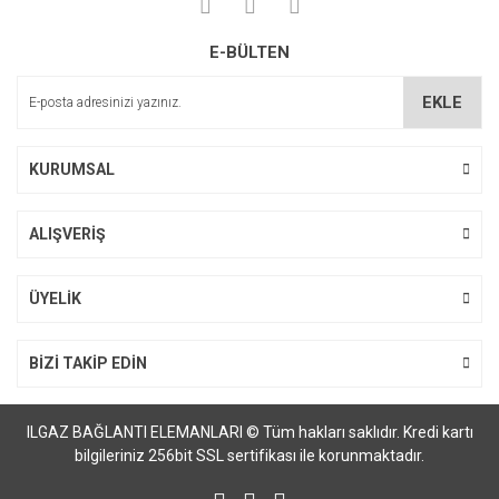
Yorum Yaz
Soru Sor
Ürün resmi kalitesiz, bozuk veya görüntülenemiyor.
E-BÜLTEN
Ürün açıklamasında eksik bilgiler bulunuyor.
Ürün bilgilerinde hatalar bulunuyor.
EKLE
Ürün fiyatı diğer sitelerden daha pahalı.
Bu ürüne benzer farklı alternatifler olmalı.
KURUMSAL
ALIŞVERİŞ
Gönder
ÜYELİK
BİZİ TAKİP EDİN
ILGAZ BAĞLANTI ELEMANLARI © Tüm hakları saklıdır. Kredi kartı
bilgileriniz 256bit SSL sertifikası ile korunmaktadır.