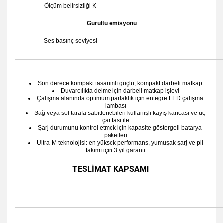
Ölçüm belirsizliği K
Gürültü emisyonu
Ses basınç seviyesi
Son derece kompakt tasarımlı güçlü, kompakt darbeli matkap
Duvarcılıkta delme için darbeli matkap işlevi
Çalışma alanında optimum parlaklık için entegre LED çalışma
lambası
Sağ veya sol tarafa sabitlenebilen kullanışlı kayış kancası ve uç
çantası ile
Şarj durumunu kontrol etmek için kapasite göstergeli batarya
paketleri
Ultra-M teknolojisi: en yüksek performans, yumuşak şarj ve pil
takımı için 3 yıl garanti
TESLİMAT KAPSAMI