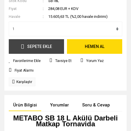
Stok Kodu
SB18L
Fiyat
284,08 EUR + KDV
Havale
15.605,63 TL (%2,00 havale indirimi)
SEPETE EKLE
HEMEN AL
Tavsiye Et
Yorum Yaz
Fiyat Alarmı
Karşılaştır
Ürün Bilgisi
Yorumlar
Soru & Cevap
Tak
METABO SB 18 L Akülü Darbeli
Matkap Tornavida