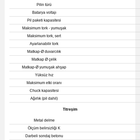
Pilin türü
Batarya voltajı
Pil paketi kapasitesi
Maksimum tork - yumuşak
Maksimum tork, sert
Ayarlanabilir tork
Matkap-Ø duvarcılık
Matkap Ø çelik
Matkap-Ø yumuşak ahşap
Yüksüz hız
Maksimum etki oranı
Chuck kapasitesi
Ağırlık (pil dahil)
Titreşim
Metal delme
Ölçüm belirsizliği K
Darbeli sondaj betonu