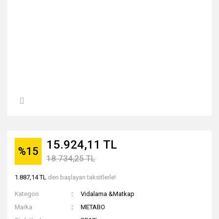
15.924,11 TL
%15
18.734,25 TL
1.887,14 TL
den başlayan taksitlerle!
Kategori
Vidalama &Matkap
Marka
METABO