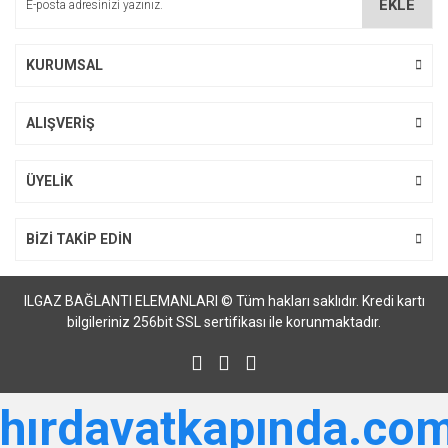
EKLE
Ürün fiyatı diğer sitelerden daha pahalı.
Bu ürüne benzer farklı alternatifler olmalı.
KURUMSAL
ALIŞVERİŞ
Gönder
ÜYELİK
BİZİ TAKİP EDİN
ILGAZ BAĞLANTI ELEMANLARI © Tüm hakları saklıdır. Kredi kartı
bilgileriniz 256bit SSL sertifikası ile korunmaktadır.
hırdavatkapında.com