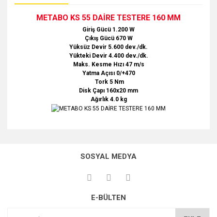
METABO KS 55 DAİRE TESTERE 160 MM
Giriş Gücü 1.200 W
Çıkış Gücü 670 W
Yüksüz Devir 5.600 dev./dk.
Yükteki Devir 4.400 dev./dk.
Maks. Kesme Hızı 47 m/s
Yatma Açısı 0/+470
Tork 5 Nm
Disk Çapı 160x20 mm
Ağırlık 4.0 kg
Bu ürünün fiyat bilgisi, resim, ürün açıklamalarında ve diğer
konularda yetersiz gördüğünüz noktaları öneri formunu
Bu ürüne ilk yorumu siz yapın!
Ürün hakkında henüz soru sorulmamış.
kullanarak tarafımıza iletebilirsiniz.
SOSYAL MEDYA
Görüş ve önerileriniz için teşekkür ederiz.
Yorum Yaz
Soru Sor
Ürün resmi kalitesiz, bozuk veya görüntülenemiyor.
E-BÜLTEN
Ürün açıklamasında eksik bilgiler bulunuyor.
Ürün bilgilerinde hatalar bulunuyor.