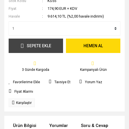
Stok Kodu
KS55
Fiyat
174,90 EUR + KDV
Havale
9.614,10 TL (%2,00 havale indirimi)
SEPETE EKLE
HEMEN AL
3 Günde Kargoda
Kampanyalı Ürün
Tavsiye Et
Yorum Yaz
Fiyat Alarmı
Karşılaştır
Ürün Bilgisi
Yorumlar
Soru & Cevap
Tak