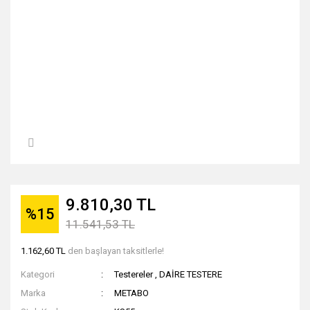
9.810,30 TL
%15
11.541,53 TL
1.162,60 TL
den başlayan taksitlerle!
Kategori
Testereler
,
DAİRE TESTERE
Marka
METABO