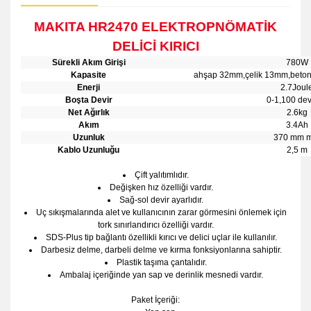
MAKITA HR2470 ELEKTROPNÖMATİK
DELİCİ KIRICI
Sürekli Akım Girişi
780W
Kapasite
ahşap 32mm,çelik 13mm,beto
Enerji
2.7Joul
Boşta Devir
0-1,100 dev
Net Ağırlık
2.6kg
Akım
3.4Ah
Uzunluk
370 mm 
Kablo Uzunluğu
2,5 m
Çift yalıtımlıdır.
Değişken hız özelliği vardır.
Sağ-sol devir ayarlıdır.
Uç sıkışmalarında alet ve kullanıcının zarar görmesini önlemek için
tork sınırlandırıcı özelliği vardır.
SDS-Plus tip bağlantı özellikli kırıcı ve delici uçlar ile kullanılır.
Darbesiz delme, darbeli delme ve kırma fonksiyonlarına sahiptir.
Plastik taşıma çantalıdır.
Ambalaj içeriğinde yan sap ve derinlik mesnedi vardır.
Paket İçeriği: