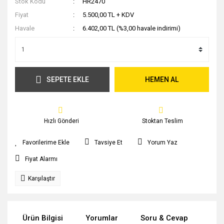
Stok Kodu
HR2470
Fiyat
5.500,00 TL + KDV
Havale
6.402,00 TL (%3,00 havale indirimi)
SEPETE EKLE
HEMEN AL
Hızlı Gönderi
Stoktan Teslim
Tavsiye Et
Yorum Yaz
Fiyat Alarmı
Karşılaştır
Ürün Bilgisi
Yorumlar
Soru & Cevap
Tak