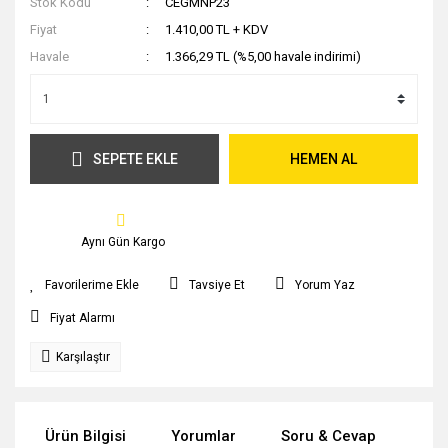
Stok Kodu
CEGMNP23
Fiyat
1.410,00 TL + KDV
Havale
1.366,29 TL (%5,00 havale indirimi)
SEPETE EKLE
HEMEN AL
Aynı Gün Kargo
Tavsiye Et
Yorum Yaz
Fiyat Alarmı
Karşılaştır
Ürün Bilgisi
Yorumlar
Soru & Cevap
Tak