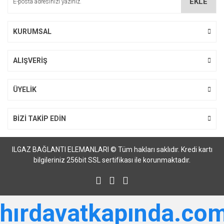
EKLE
Ürün fiyatı diğer sitelerden daha pahalı.
Bu ürüne benzer farklı alternatifler olmalı.
KURUMSAL
ALIŞVERİŞ
Gönder
ÜYELİK
BİZİ TAKİP EDİN
ILGAZ BAĞLANTI ELEMANLARI © Tüm hakları saklıdır. Kredi kartı
bilgileriniz 256bit SSL sertifikası ile korunmaktadır.
hırdavatkapında.com