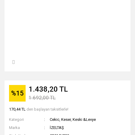
1.438,20 TL
%15
1.692,00 TL
170,44 TL
den başlayan taksitlerle!
Kategori
Cekic, Keser, Keski &Levye
Marka
İZELTAŞ