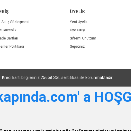
ERİŞ
ÜYELİK
i Satış Sözleşmesi
Yeni Üyelik
ve Güvenlik
Üye Girişi
Gönder
İade Şartları
Şifremi Unuttum
eriler Politikası
Sepetiniz
di kartı bilgileriniz 256bit SSL sertifikası ile korunmaktadır.
tkapında.com' a HOŞ