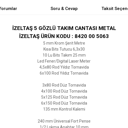
Yorumlar
Soru & Cevap
Taksit Seçen
İZELTAŞ 5 GÖZLÜ TAKIM CANTASI METAL
İZELTAŞ ÜRÜN KODU : 8420 00 5063
5 mm Krom Şerit Metre
Kısa Bits Tutucu 6,3x30
10 Lu Bits Takım 25 mm
Led Fener/Digital Laser Meter
4,5x80 Rod Yıldız Tornavida
6x100 Rod Yıldız Tornavida
3x80 Rod Düz Tornavida
4x100 Rod Düz Tornavida
5x125 Rod Düz Tornavida
6x150 Rod Düz Tornavida
135 mm Kontrol Kalemi
240 mm Üniversal Fort Pense
1/2 Lokma Anahtar 10 mm