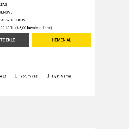
LTAŞ
HLNSV5
791,67 TL + KDV
333,13 TL (%5,00 havale indirimi)
TE EKLE
HEMEN AL
e Et
Yorum Yaz
Fiyat Alarmı