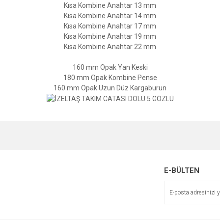
Kısa Kombine Anahtar 13 mm
Kısa Kombine Anahtar 14 mm
Kısa Kombine Anahtar 17 mm
Kısa Kombine Anahtar 19 mm
Kısa Kombine Anahtar 22 mm
160 mm Opak Yan Keski
180 mm Opak Kombine Pense
160 mm Opak Uzun Düz Kargaburun
e diğer konularda yetersiz gördüğünüz noktaları öneri formunu kullanarak tarafımı
Bu ürüne ilk yorumu siz yapın!
Ürün hakkında henüz soru sorulmamış.
r.
Yorum Yaz
Soru Sor
E-BÜLTEN