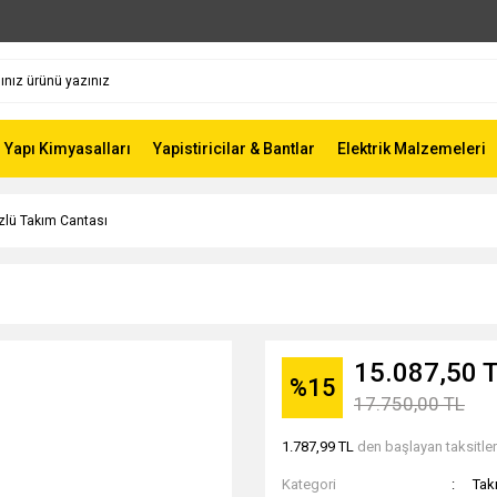
Yapı Kimyasalları
Yapistiricilar & Bantlar
Elektrik Malzemeleri
zlü Takım Cantası
15.087,50 
%15
17.750,00 TL
1.787,99 TL
den başlayan taksitler
Kategori
Tak