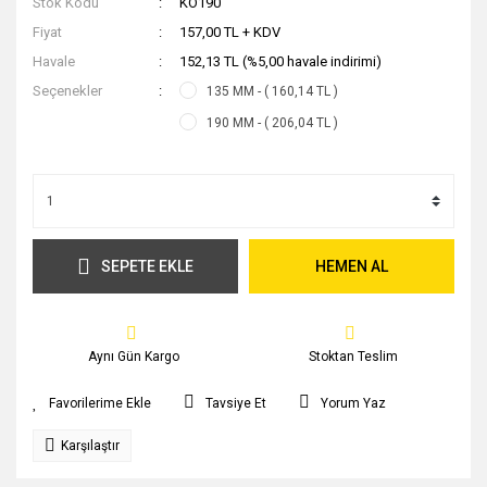
Stok Kodu
KO190
Fiyat
157,00 TL + KDV
Havale
152,13 TL (%5,00 havale indirimi)
Seçenekler
135 MM - ( 160,14 TL )
190 MM - ( 206,04 TL )
SEPETE EKLE
HEMEN AL
Aynı Gün Kargo
Stoktan Teslim
Tavsiye Et
Yorum Yaz
Karşılaştır