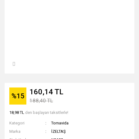
160,14 TL
%15
188,40 TL
18,98 TL
den başlayan taksitlerle!
Kategori
Tornavida
Marka
İZELTAŞ