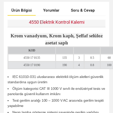
Ürün Bilgisi
Yorumlar
Soru & Cevap
Tak
4550 Elektrik Kontrol Kalemi
Krom vanadyum, Krom kaplı, Şeffaf selüloz
asetat saplı
KOD
4550 17 0135
135
3
0.5
60
4550 17 0190
190
4
0.8
100
IEC 61010-031 uluslararası elektrikli ölçüm aletleri güvenlik
standardına uygun üretim
Ölçüm kategorisi CAT III 1000 V sınıfı ile endüstriyel tesis ve
panolarda güvenli kullanım imkânı
Test gerilim aralığı 100 – 1000 V AC arasında gerilim tespiti
yapabilme
Neon lamba gösterge sistemi sayesinde gerilim varlığını