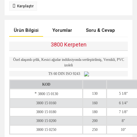
Karşılaştır
Ürün Bilgisi
Yorumlar
Soru & Cevap
Tak
3800 Kerpeten
Özel alaşımlı çelik, Kesici ağızlar indüksiyonda sertleştirilmiş, Vernikli, PVC
izoleli
TS 60 DIN ISO 9243
KOD
*
130
5 1/8"
3800 15 0130
3800 15 0160
160
6 1/4"
3800 15 0180
180
7 1/8"
3800 15 0200
200
8"
3800 15 0250
250
10"