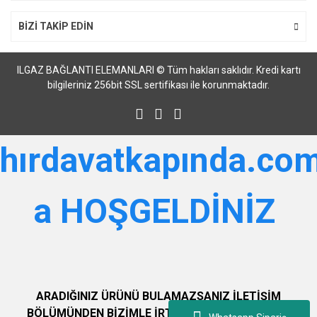
BİZİ TAKİP EDİN
ILGAZ BAĞLANTI ELEMANLARI © Tüm hakları saklıdır. Kredi kartı
bilgileriniz 256bit SSL sertifikası ile korunmaktadır.
hırdavatkapında.com
a HOŞGELDİNİZ
ARADIĞINIZ ÜRÜNÜ BULAMAZSANIZ İLETİŞİM
BÖLÜMÜNDEN BİZİMLE İRTİBAT KURABİLİRSİNİZ.