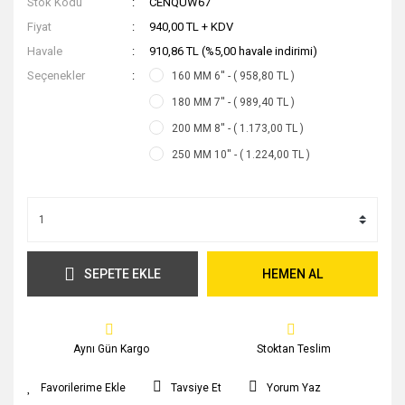
Stok Kodu
CENQUW67
Fiyat
940,00 TL + KDV
Havale
910,86 TL (%5,00 havale indirimi)
Seçenekler
160 MM 6'' - ( 958,80 TL )
180 MM 7'' - ( 989,40 TL )
200 MM 8'' - ( 1.173,00 TL )
250 MM 10'' - ( 1.224,00 TL )
SEPETE EKLE
HEMEN AL
Aynı Gün Kargo
Stoktan Teslim
Tavsiye Et
Yorum Yaz