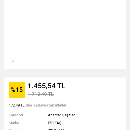
1.455,54 TL
%15
1.712,40 TL
172,49 TL
den başlayan taksitlerle!
Kategori
Anahtar Çeşitleri
Marka
İZELTAŞ