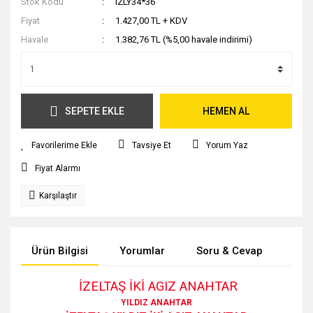
Stok Kodu
IZLY34*36
Fiyat
1.427,00 TL + KDV
Havale
1.382,76 TL (%5,00 havale indirimi)
SEPETE EKLE
HEMEN AL
Tavsiye Et
Yorum Yaz
Fiyat Alarmı
Karşılaştır
Ürün Bilgisi
Yorumlar
Soru & Cevap
Tak
İZELTAŞ İKİ AGIZ ANAHTAR
YILDIZ ANAHTAR