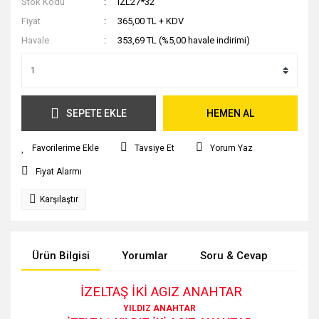
Stok Kodu
IZL27*32
Fiyat
365,00 TL + KDV
Havale
353,69 TL (%5,00 havale indirimi)
SEPETE EKLE
HEMEN AL
Tavsiye Et
Yorum Yaz
Fiyat Alarmı
Karşılaştır
Ürün Bilgisi
Yorumlar
Soru & Cevap
Tak
İZELTAŞ İKİ AGIZ ANAHTAR
YILDIZ ANAHTAR