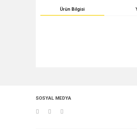
Ürün Bilgisi
Bu ürünün fiyat bilgisi, resim, ürün açıklamalarında v
Görüş ve önerileriniz için teşekkür ederiz.
Ürün resmi kalitesiz, bozuk veya görüntülenemiyo
SOSYAL MEDYA
Ürün açıklamasında eksik bilgiler bulunuyor.
Ürün bilgilerinde hatalar bulunuyor.
Ürün fiyatı diğer sitelerden daha pahalı.
Bu ürüne benzer farklı alternatifler olmalı.