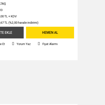
LTAŞ
13
,00 TL + KDV
,67 TL (%2,00 havale indirimi)
TE EKLE
HEMEN AL
e Et
Yorum Yaz
Fiyat Alarmı