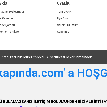
ERİŞ
ÜYELİK
i Satış Sözleşmesi
Yeni Üyelik
ve Güvenlik
Üye Girişi
Gönder
İade Şartları
Şifremi Unuttum
eriler Politikası
Sepetiniz
di kartı bilgileriniz 256bit SSL sertifikası ile korunmaktadır.
tkapında.com' a HOŞ
Ü BULAMAZSANIZ İLETİŞİM BÖLÜMÜNDEN BİZİMLE İRTİBAT