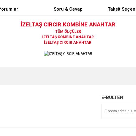
Yorumlar
Soru & Cevap
Taksit Seçen
İZELTAŞ CIRCIR KOMBİNE ANAHTAR
TÜM ÖLÇÜLER
İZELTAŞ KOMBİNE ANAHTAR
İZELTAŞ CIRCIR ANAHTAR
e diğer konularda yetersiz gördüğünüz noktaları öneri formunu kullanarak tarafımı
Bu ürüne ilk yorumu siz yapın!
Ürün hakkında henüz soru sorulmamış.
r.
Yorum Yaz
Soru Sor
E-BÜLTEN