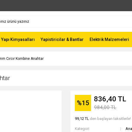
Yapı Kimyasalları
Yapistiricilar & Bantlar
Elektrik Malzemeleri
mm Cırcır Kombine Anahtar
htar
836,40 TL
%15
984,00 TL
99,12 TL
den başlayan taksitlerle!
Kategori
Ana