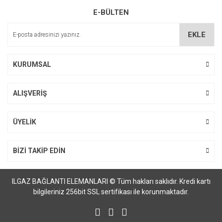
E-BÜLTEN
Ürün açıklamasında eksik bilgiler bulunuyor.
Ürün bilgilerinde hatalar bulunuyor.
EKLE
Ürün fiyatı diğer sitelerden daha pahalı.
Bu ürüne benzer farklı alternatifler olmalı.
KURUMSAL
ALIŞVERİŞ
Gönder
ÜYELİK
BİZİ TAKİP EDİN
ILGAZ BAĞLANTI ELEMANLARI © Tüm hakları saklıdır. Kredi kartı
bilgileriniz 256bit SSL sertifikası ile korunmaktadır.