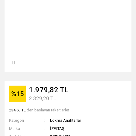
1.979,82 TL
%15
2.329,20 TL
234,63 TL
den başlayan taksitlerle!
Kategori
Lokma Anahtarlar
Marka
İZELTAŞ