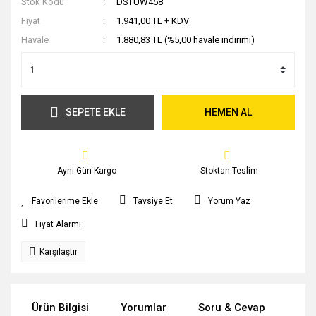
Stok Kodu
DSTUW458
Fiyat
1.941,00 TL + KDV
Havale
1.880,83 TL (%5,00 havale indirimi)
SEPETE EKLE
HEMEN AL
Aynı Gün Kargo
Stoktan Teslim
Tavsiye Et
Yorum Yaz
Fiyat Alarmı
Karşılaştır
Ürün Bilgisi
Yorumlar
Soru & Cevap
Tak