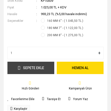
Stok Kodu
KP1000V
Fiyat
1.025,00 TL + KDV
Havale
993,23 TL (%5,00 havale indirimi)
Seçenekler
160 MM 6'' - ( 1.045,50 TL )
180 MM 7'' - ( 1.122,00 TL )
200 MM 8'' - ( 1.275,00 TL )
SEPETE EKLE
HEMEN AL
Hızlı Gönderi
Kampanyalı Ürün
Tavsiye Et
Yorum Yaz
Karşılaştır