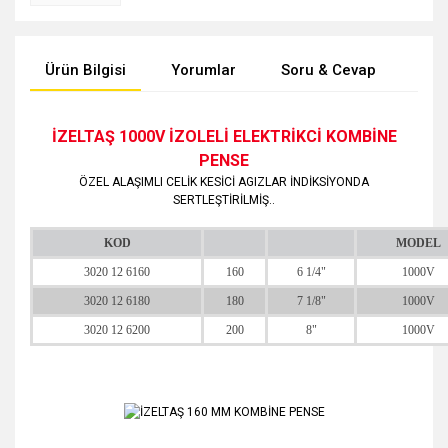
Ürün Bilgisi
Yorumlar
Soru & Cevap
Tak
İZELTAŞ 1000V İZOLELİ ELEKTRİKCİ KOMBİNE
PENSE
ÖZEL ALAŞIMLI CELİK KESİCİ AGIZLAR İNDİKSİYONDA
SERTLEŞTİRİLMİŞ..
KOD
MODEL
3020 12 6160
160
6 1/4"
1000V
3020 12 6180
180
7 1/8"
1000V
3020 12 6200
200
8"
1000V