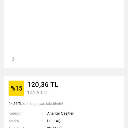
120,36 TL
%15
141,60 TL
14,26 TL
den başlayan taksitlerle!
Kategori
Anahtar Çeşitleri
Marka
İZELTAŞ