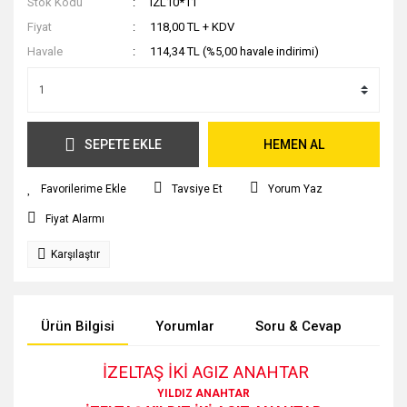
Stok Kodu
IZL10*11
Fiyat
118,00 TL + KDV
Havale
114,34 TL (%5,00 havale indirimi)
SEPETE EKLE
HEMEN AL
Tavsiye Et
Yorum Yaz
Fiyat Alarmı
Karşılaştır
Ürün Bilgisi
Yorumlar
Soru & Cevap
Tak
İZELTAŞ İKİ AGIZ ANAHTAR
YILDIZ ANAHTAR