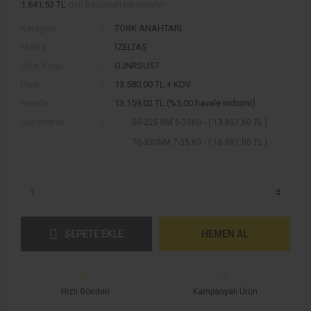
1.641,53 TL
den başlayan taksitlerle!
Kategori
TORK ANAHTARI
Marka
İZELTAŞ
Stok Kodu
GJNRSU57
Fiyat
13.580,00 TL + KDV
Havale
13.159,02 TL (%5,00 havale indirimi)
Seçenekler
50-225 NM 5-23KG - ( 13.851,60 TL )
70-330NM 7-35 KG - ( 16.881,00 TL )
SEPETE EKLE
HEMEN AL
Hızlı Gönderi
Kampanyalı Ürün