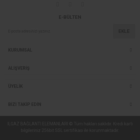
Yorum Yaz
Soru Sor
Ürün resmi kalitesiz, bozuk veya görüntülenemiyor.
E-BÜLTEN
Ürün açıklamasında eksik bilgiler bulunuyor.
Ürün bilgilerinde hatalar bulunuyor.
EKLE
Ürün fiyatı diğer sitelerden daha pahalı.
Bu ürüne benzer farklı alternatifler olmalı.
KURUMSAL
ALIŞVERİŞ
Gönder
ÜYELİK
BİZİ TAKİP EDİN
ILGAZ BAĞLANTI ELEMANLARI © Tüm hakları saklıdır. Kredi kartı
bilgileriniz 256bit SSL sertifikası ile korunmaktadır.