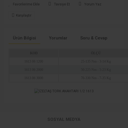
Tavsiye Et
Yorum Yaz
Karşılaştır
Ürün Bilgisi
Yorumlar
Soru & Cevap
Tak
KOD
ÖLÇÜ
1613 06 1200
25-135 Nm - 3-14 Kg
1613 06 2000
50-225 Nm - 5-23 Kg
1613 06 3000
70-330 Nm - 7-35 Kg
Bu ürünün fiyat bilgisi, resim, ürün açıklamalarında ve diğer
konularda yetersiz gördüğünüz noktaları öneri formunu
Bu ürüne ilk yorumu siz yapın!
Ürün hakkında henüz soru sorulmamış.
kullanarak tarafımıza iletebilirsiniz.
SOSYAL MEDYA
Görüş ve önerileriniz için teşekkür ederiz.