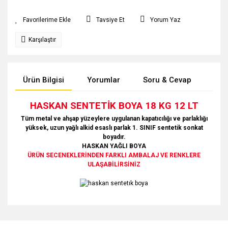
Tavsiye Et
Yorum Yaz
Karşılaştır
Ürün Bilgisi
Yorumlar
Soru & Cevap
Tak
HASKAN SENTETİK BOYA 18 KG 12 LT
Tüm metal ve ahşap yüzeylere uygulanan kapatıcılığı ve parlaklığı
yüksek, uzun yağlı alkid esaslı parlak 1. SINIF sentetik sonkat
boyadır.
HASKAN YAĞLI BOYA
ÜRÜN SECENEKLERİNDEN FARKLI AMBALAJ VE RENKLERE
ULAŞABİLİRSİNİZ
Bu ürünün fiyat bilgisi, resim, ürün açıklamalarında ve diğer
konularda yetersiz gördüğünüz noktaları öneri formunu
Bu ürüne ilk yorumu siz yapın!
Ürün hakkında henüz soru sorulmamış.