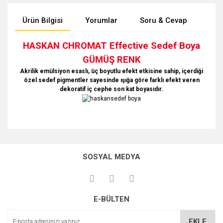
Ürün Bilgisi
Yorumlar
Soru & Cevap
Tak
HASKAN CHROMAT Effective Sedef Boya
GÜMÜŞ RENK
Akrilik emülsiyon esaslı, üç boyutlu efekt etkisine sahip, içerdiği
özel sedef pigmentler sayesinde ışığa göre farklı efekt veren
dekoratif iç cephe son kat boyasıdır.
Bu ürünün fiyat bilgisi, resim, ürün açıklamalarında ve diğer
konularda yetersiz gördüğünüz noktaları öneri formunu
Bu ürüne ilk yorumu siz yapın!
Ürün hakkında henüz soru sorulmamış.
kullanarak tarafımıza iletebilirsiniz.
SOSYAL MEDYA
Görüş ve önerileriniz için teşekkür ederiz.
Yorum Yaz
Soru Sor
Ürün resmi kalitesiz, bozuk veya görüntülenemiyor.
E-BÜLTEN
Ürün açıklamasında eksik bilgiler bulunuyor.
Ürün bilgilerinde hatalar bulunuyor.
EKLE