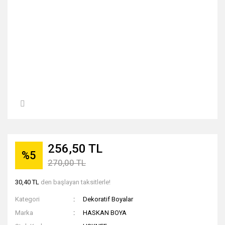
256,50 TL
%5
270,00 TL
30,40 TL
den başlayan taksitlerle!
Kategori
Dekoratif Boyalar
Marka
HASKAN BOYA