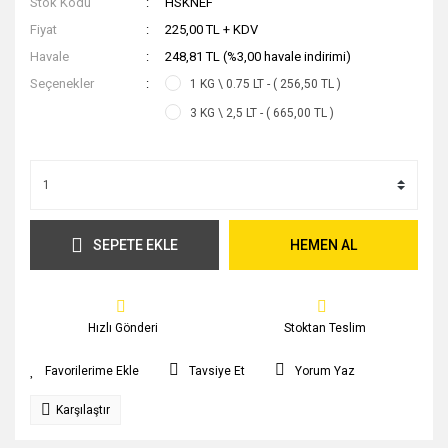
Stok Kodu
HSKNEF
Fiyat
225,00 TL + KDV
Havale
248,81 TL (%3,00 havale indirimi)
Seçenekler
1 KG \ 0.75 LT - ( 256,50 TL )
3 KG \ 2,5 LT - ( 665,00 TL )
SEPETE EKLE
HEMEN AL
Hızlı Gönderi
Stoktan Teslim
Tavsiye Et
Yorum Yaz
Karşılaştır