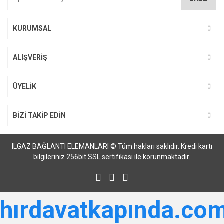
Ürün fiyatı diğer sitelerden daha pahalı.
Bu ürüne benzer farklı alternatifler olmalı.
KURUMSAL
ALIŞVERİŞ
Gönder
ÜYELİK
BİZİ TAKİP EDİN
ILGAZ BAĞLANTI ELEMANLARI © Tüm hakları saklıdır. Kredi kartı
bilgileriniz 256bit SSL sertifikası ile korunmaktadır.
hırdavatkapında.com