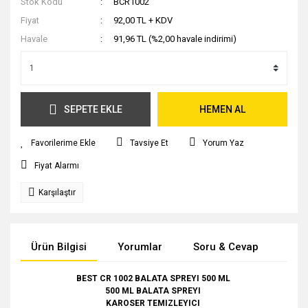
Stok Kodu
BCR1002
Fiyat
92,00 TL + KDV
Havale
91,96 TL (%2,00 havale indirimi)
SEPETE EKLE
HEMEN AL
Tavsiye Et
Yorum Yaz
Fiyat Alarmı
Karşılaştır
Ürün Bilgisi
Yorumlar
Soru & Cevap
Tak
BEST CR 1002 BALATA SPREYI 500 ML
500 ML BALATA SPREYI
KAROSER TEMIZLEYICI