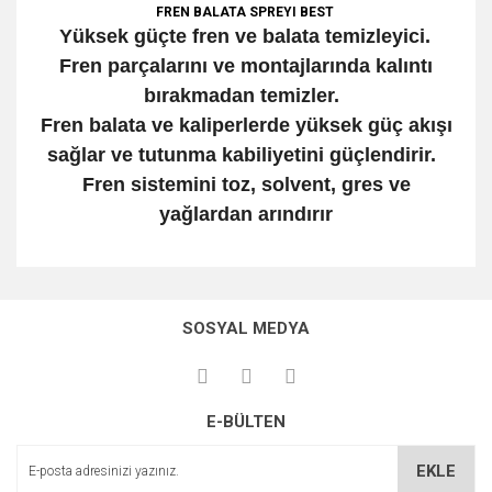
FREN BALATA SPREYI BEST
Yüksek güçte fren ve balata temizleyici.
Fren parçalarını ve montajlarında kalıntı
bırakmadan temizler.
Fren balata ve kaliperlerde yüksek güç akışı
sağlar ve tutunma kabiliyetini güçlendirir.
Fren sistemini toz, solvent, gres ve
yağlardan arındırır
Bu ürünün fiyat bilgisi, resim, ürün açıklamalarında ve diğer
konularda yetersiz gördüğünüz noktaları öneri formunu
Bu ürüne ilk yorumu siz yapın!
Ürün hakkında henüz soru sorulmamış.
kullanarak tarafımıza iletebilirsiniz.
SOSYAL MEDYA
Görüş ve önerileriniz için teşekkür ederiz.
Yorum Yaz
Soru Sor
Ürün resmi kalitesiz, bozuk veya görüntülenemiyor.
E-BÜLTEN
Ürün açıklamasında eksik bilgiler bulunuyor.
Ürün bilgilerinde hatalar bulunuyor.
EKLE
Ürün fiyatı diğer sitelerden daha pahalı.