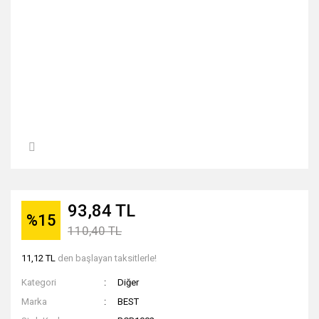
93,84 TL
%15
110,40 TL
11,12 TL
den başlayan taksitlerle!
Kategori
Diğer
Marka
BEST